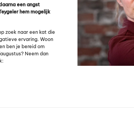
 daarna een angst
Teygeler hem mogelijk
 op zoek naar een kat die
egatieve ervaring. Woon
 en ben je bereid om
uli/augustus? Neem dan
k: